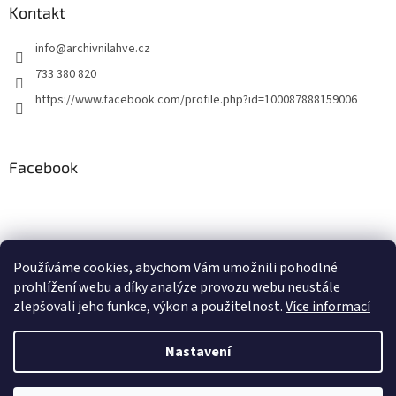
Kontakt
info
@
archivnilahve.cz
733 380 820
https://www.facebook.com/profile.php?id=100087888159006
Facebook
Používáme cookies, abychom Vám umožnili pohodlné
ddd
prohlížení webu a díky analýze provozu webu neustále
zlepšovali jeho funkce, výkon a použitelnost.
Více informací
Nastavení
Vytvořil Shoptet