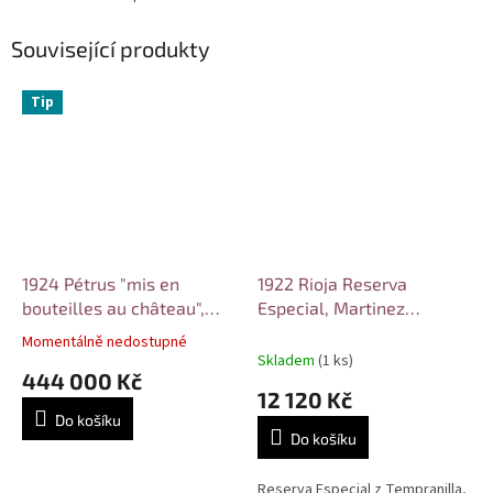
Související produkty
Tip
1924 Pétrus "mis en
1922 Rioja Reserva
bouteilles au château",
Especial, Martinez
Pétrus
Lacuesta
Momentálně nedostupné
Průměrné
Skladem
(1 ks)
hodnocení
444 000 Kč
produktu
12 120 Kč
je
Do košíku
5,0
Do košíku
z
5
Reserva Especial z Tempranilla,
hvězdiček.