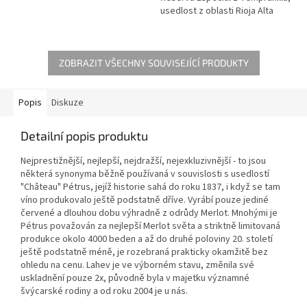
usedlost z oblasti Rioja Alta
ZOBRAZIT VŠECHNY SOUVISEJÍCÍ PRODUKTY
Popis
Diskuze
Detailní popis produktu
Nejprestižnější, nejlepší, nejdražší, nejexkluzivnější - to jsou
některá synonyma běžně používaná v souvislosti s usedlostí
"Château" Pétrus, jejíž historie sahá do roku 1837, i když se tam
víno produkovalo ještě podstatně dříve. Vyrábí pouze jediné
červené a dlouhou dobu výhradně z odrůdy Merlot. Mnohými je
Pétrus považován za nejlepší Merlot světa a striktně limitovaná
produkce okolo 4000 beden a až do druhé poloviny 20. století
ještě podstatně méně, je rozebraná prakticky okamžitě bez
ohledu na cenu. Lahev je ve výborném stavu, změnila své
uskladnění pouze 2x, původně byla v majetku významné
švýcarské rodiny a od roku 2004 je u nás.