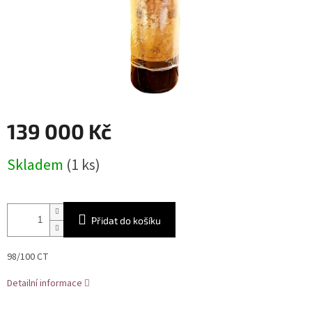
139 000 Kč
Měrná
Skladem
(1 ks)
cena:
Přidat do košíku
98/100 CT
Detailní informace