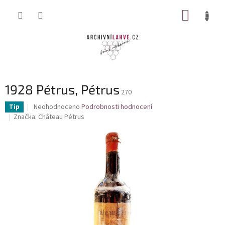
Přejít
NÁKUP
na
obsah
KOŠÍK
1928 Pétrus, Pétrus
270
Průměrné
Neohodnoceno
Podrobnosti hodnocení
Tip
hodnocení
Značka:
Château Pétrus
produktu
je
0,0
z
5
hvězdiček.