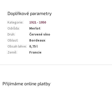
Doplňkové parametry
Kategorie
:
1921 - 1950
Odrůda
:
Merlot
Druh
:
Červené víno
Oblast
:
Bordeaux
Obsah lahve
:
0,75 l
Země
:
Francie
Z
á
p
a
Přijímáme online platby
t
í