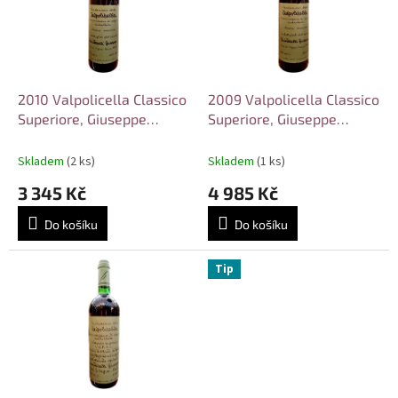
i
r
s
o
p
d
r
u
o
k
d
t
2010 Valpolicella Classico
2009 Valpolicella Classico
u
ů
Superiore, Giuseppe
Superiore, Giuseppe
k
Quintarelli
Quintarelli
t
Skladem
(2 ks)
Skladem
(1 ks)
ů
3 345 Kč
4 985 Kč
Do košíku
Do košíku
Tip