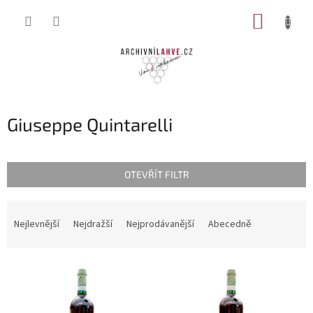
Přejít
NÁKUP
na
obsah
KOŠÍK
Giuseppe Quintarelli
OTEVŘÍT FILTR
Ř
a
Nejlevnější
Nejdražší
Nejprodávanější
Abecedně
z
e
V
n
ý
í
p
p