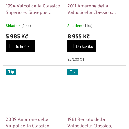
1994 Valpolicella Classico
2011 Amarone della
Superiore, Giuseppe
Valpolicella Classico,
Quintarelli
Giuseppe Quintarelli
Skladem
(3 ks)
Skladem
(1 ks)
5 985 Kč
8 955 Kč
Do košíku
Do košíku
95/100 CT
Tip
Tip
2009 Amarone della
1981 Recioto della
Valpolicella Classico,
Valpolicella Classico,