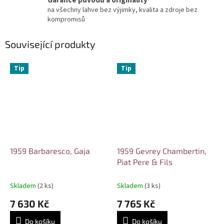
Garance původu a originality
na všechny lahve bez výjimky, kvalita a zdroje bez
kompromisů
Související produkty
Tip
Tip
1959 Barbaresco, Gaja
1959 Gevrey Chambertin,
Piat Pere & Fils
Skladem
(2 ks)
Skladem
(3 ks)
7 630 Kč
7 765 Kč
Do košíku
Do košíku