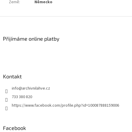
Země
:
Německo
Z
á
p
a
Přijímáme online platby
t
í
Kontakt
info
@
archivnilahve.cz
733 380 820
https://www.facebook.com/profile.php?id=100087888159006
Facebook