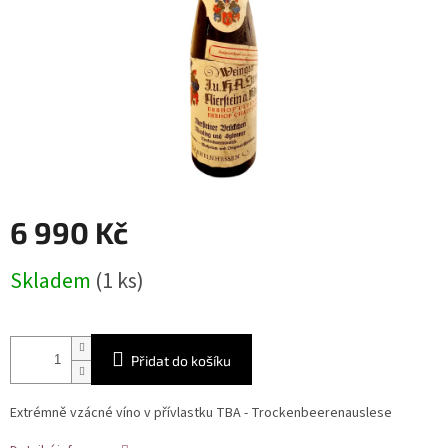
6 990 Kč
Měrná
Skladem
(1 ks)
cena:
Přidat do košíku
Extrémně vzácné víno v přívlastku TBA - Trockenbeerenauslese