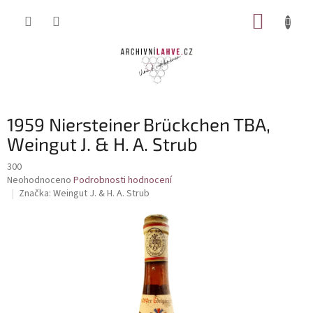
Přejít
NÁKUP
na
obsah
KOŠÍK
1959 Niersteiner Brückchen TBA,
Weingut J. & H. A. Strub
300
Průměrné
Neohodnoceno
Podrobnosti hodnocení
hodnocení
Značka:
Weingut J. & H. A. Strub
produktu
je
0,0
z
5
hvězdiček.