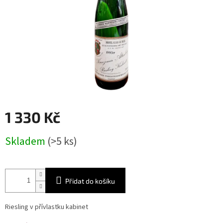
1 330 Kč
Měrná
Skladem
(>5 ks)
cena:
Přidat do košíku
Riesling v přívlastku kabinet