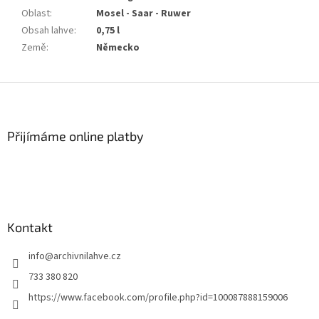
Oblast
:
Mosel - Saar - Ruwer
Obsah lahve
:
0,75 l
Země
:
Německo
Z
á
p
a
Přijímáme online platby
t
í
Kontakt
info
@
archivnilahve.cz
733 380 820
https://www.facebook.com/profile.php?id=100087888159006