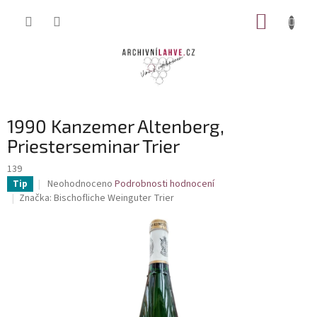
Přejít
NÁKUP
na
obsah
KOŠÍK
1990 Kanzemer Altenberg,
Priesterseminar Trier
139
Průměrné
Neohodnoceno
Podrobnosti hodnocení
Tip
hodnocení
Značka:
Bischofliche Weinguter Trier
produktu
je
0,0
z
5
hvězdiček.