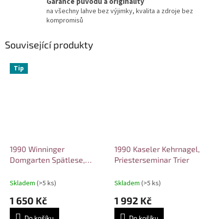
Garance původu a originality
na všechny lahve bez výjimky, kvalita a zdroje bez
kompromisů
Související produkty
Tip
1990 Winninger
1990 Kaseler Kehrnagel,
Domgarten Spätlese,
Priesterseminar Trier
Dieter Sünner
Skladem
(>5 ks)
Skladem
(>5 ks)
1 650 Kč
1 992 Kč
Do košíku
Do košíku