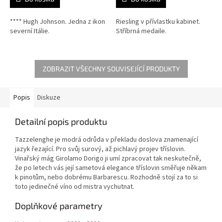
**** Hugh Johnson. Jedna z ikon
Riesling v přívlastku kabinet.
severní Itálie.
Stříbrná medaile.
ZOBRAZIT VŠECHNY SOUVISEJÍCÍ PRODUKTY
Popis
Diskuze
Detailní popis produktu
Tazzelenghe je modrá odrůda v překladu doslova znamenající
jazyk řezající. Pro svůj surový, až pichlavý projev tříslovin.
Vinařský mág Girolamo Dorigo ji umí zpracovat tak neskutečně,
že po letech vás její sametová elegance tříslovin směřuje někam
k pinotům, nebo dobrému Barbarescu. Rozhodně stojí za to si
toto jedinečné víno od mistra vychutnat.
Doplňkové parametry