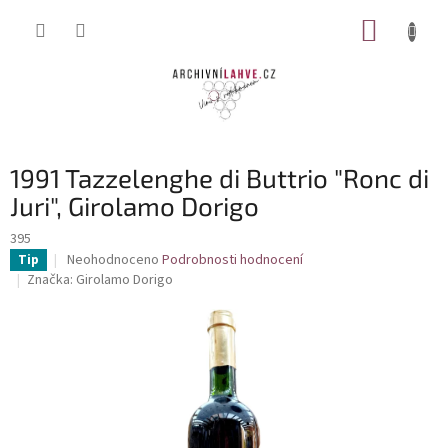
Přejít
NÁKUP
na
obsah
KOŠÍK
1991 Tazzelenghe di Buttrio "Ronc di
Juri", Girolamo Dorigo
395
Průměrné
Neohodnoceno
Podrobnosti hodnocení
Tip
hodnocení
Značka:
Girolamo Dorigo
produktu
je
0,0
z
5
hvězdiček.