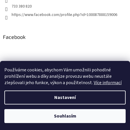
733 380 820
https://www.facebook.com/profile.php?id=100087888159006
Facebook
Používáme cookies, abychom Vám umožnili pohodlné
ddd
prohlížení webu a díky analýze provozu webu neustále
zlepšovali jeho funkce, výkon a použitelnost.
Více informací
Nastavení
Vytvořil Shoptet
Souhlasím
Copyright 2026
www.archivnilahve.cz
. Všechna práva vyhrazena.
Nenašli jste, co hledáte ? Napište nám, nemáme zde zdaleka vše.