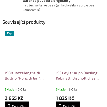
Garance původu a originality
na všechny lahve bez výjimky, kvalita a zdroje bez
kompromisů
Související produkty
Tip
1988 Tazzelenghe di
1991 Ayler Kupp Riesling
Buttrio "Ronc di Juri",
Kabinett, Bischöfliches
Girolamo Dorigo
Konvikt
Skladem
(>5 ks)
Skladem
(>5 ks)
2 655 Kč
1 825 Kč
Do košíku
Do košíku