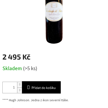
2 495 Kč
Měrná
Skladem
(>5 ks)
cena:
Přidat do košíku
**** Hugh Johnson. Jedna z ikon severní Itálie.