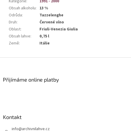
Kategorie
:
1991 - 2000
Obsah alkoholu
:
13 %
Odrůda
:
Tazzelenghe
Druh
:
Červené víno
Oblast
:
Friuli-Venezia Giulia
Obsah lahve
:
0,75 l
Země
:
Itálie
Z
á
p
a
Přijímáme online platby
t
í
Kontakt
info
@
archivnilahve.cz