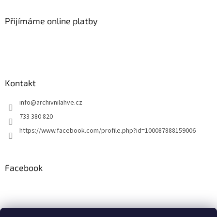
p
a
Přijímáme online platby
t
í
Kontakt
info
@
archivnilahve.cz
733 380 820
https://www.facebook.com/profile.php?id=100087888159006
Facebook