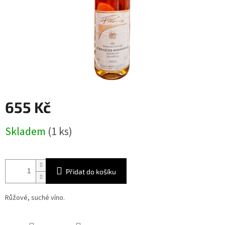
655 Kč
Měrná
Skladem
(1 ks)
cena:
Přidat do košíku
Růžové, suché víno.