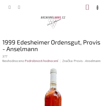
Přejít
NÁKUP
na
obsah
KOŠÍK
1999 Edesheimer Ordensgut, Provis
- Anselmann
377
Průměrné
Neohodnoceno
Podrobnosti hodnocení
Značka:
Provis - Anselmann
hodnocení
produktu
je
0,0
z
5
hvězdiček.