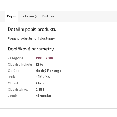
Popis
Podobné (4)
Diskuze
Detailní popis produktu
Popis produktu není dostupný
Doplňkové parametry
Kategorie
:
1991 - 2000
Obsah alkoholu
:
12 %
Odrůda
:
Modrý Portugal
Druh
:
Bílé víno
Oblast
:
Pfalz
Obsah lahve
:
0,75 l
Země
:
Německo
Z
á