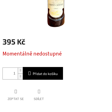
395 Kč
Měrná
Momentálně nedostupné
cena:
Přidat do košíku
ZEPTAT SE
SDÍLET