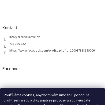
t
í
Kontakt
info
@
archivnilahve.cz
733 380 820
https://www.facebook.com/profile.php?id=100087888159006
Facebook
Používáme cookies, abychom Vám umožnili pohodlné
ddd
prohlížení webu a díky analýze provozu webu neustále