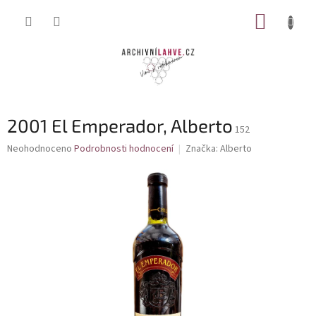
Přejít
NÁKUP
na
obsah
KOŠÍK
2001 El Emperador, Alberto
152
Průměrné
Neohodnoceno
Podrobnosti hodnocení
Značka:
Alberto
hodnocení
produktu
je
0,0
z
5
hvězdiček.