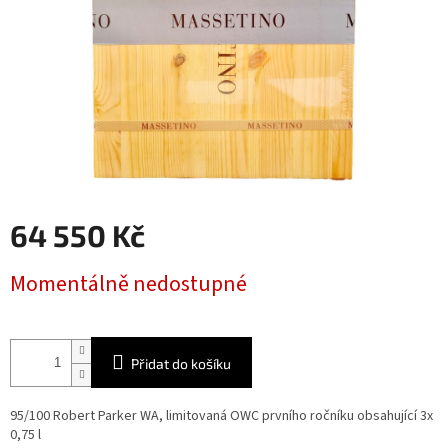
64 550 Kč
Měrná
Momentálně nedostupné
cena:
Přidat do košíku
95/100 Robert Parker WA, limitovaná OWC prvního ročníku obsahující 3x
0,75 l