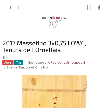
Přejít
NÁKUP
na
obsah
KOŠÍK
2017 Massetino 3x0,75 l OWC,
Tenuta dell Ornellaia
234
Průměrné
Neohodnoceno
Podrobnosti hodnocení
Akce
Tip
hodnocení
Značka:
Tenuta dell Ornellaia
produktu
je
0,0
z
5
hvězdiček.