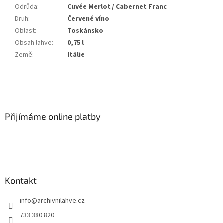
Odrůda
:
Cuvée Merlot / Cabernet Franc
Druh
:
Červené víno
Oblast
:
Toskánsko
Obsah lahve
:
0,75 l
Země
:
Itálie
Z
á
p
a
Přijímáme online platby
t
í
Kontakt
info
@
archivnilahve.cz
733 380 820