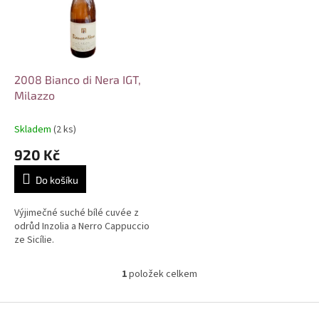
i
r
s
o
p
d
r
u
o
k
d
t
2008 Bianco di Nera IGT,
u
ů
Milazzo
k
t
Skladem
(2 ks)
ů
920 Kč
Do košíku
Výjimečné suché bílé cuvée z
odrůd Inzolia a Nerro Cappuccio
ze Sicílie.
1
položek celkem
O
v
l
Z