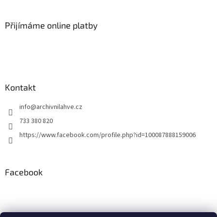
á
á
d
p
a
a
Přijímáme online platby
c
t
í
í
p
r
v
k
y
Kontakt
v
ý
info
@
archivnilahve.cz
p
i
733 380 820
s
https://www.facebook.com/profile.php?id=100087888159006
u
Facebook