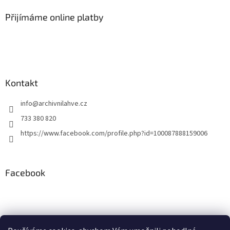
d
p
a
a
Přijímáme online platby
c
t
í
í
p
r
v
k
y
Kontakt
v
ý
info
@
archivnilahve.cz
p
i
733 380 820
s
https://www.facebook.com/profile.php?id=100087888159006
u
Facebook