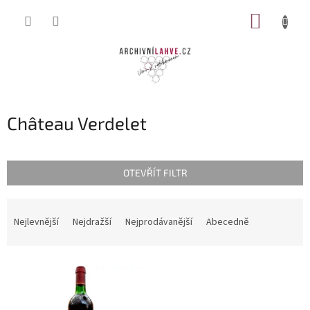
Přejít
NÁKUP
na
obsah
KOŠÍK
Château Verdelet
OTEVŘÍT FILTR
Ř
a
Nejlevnější
Nejdražší
Nejprodávanější
Abecedně
z
e
V
n
ý
í
p
p