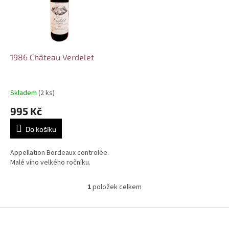
i
r
s
o
p
d
r
u
o
k
d
t
1986 Château Verdelet
u
ů
k
t
Skladem
(2 ks)
ů
995 Kč
Do košíku
Appellation Bordeaux controlée.
Malé víno velkého ročníku.
1
položek celkem
O
v
l
Z
á
á