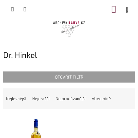
Přejít
NÁKUP
na
obsah
KOŠÍK
Dr. Hinkel
OTEVŘÍT FILTR
Ř
a
Nejlevnější
Nejdražší
Nejprodávanější
Abecedně
z
e
V
n
ý
í
p
p