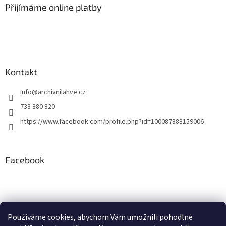
a
a
Přijímáme online platby
c
t
í
í
p
r
v
k
y
Kontakt
v
ý
info
@
archivnilahve.cz
p
i
733 380 820
s
https://www.facebook.com/profile.php?id=100087888159006
u
Facebook
Používáme cookies, abychom Vám umožnili pohodlné
ddd