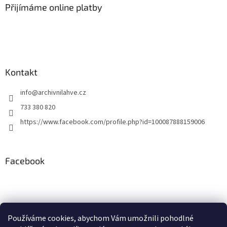
a
a
Přijímáme online platby
c
t
í
í
p
r
v
k
y
Kontakt
v
ý
info
@
archivnilahve.cz
p
i
733 380 820
s
https://www.facebook.com/profile.php?id=100087888159006
u
Facebook
Používáme cookies, abychom Vám umožnili pohodlné
ddd