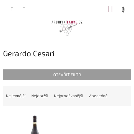
Přejít
NÁKUP
na
obsah
KOŠÍK
Gerardo Cesari
OTEVŘÍT FILTR
Ř
a
Nejlevnější
Nejdražší
Nejprodávanější
Abecedně
z
e
V
n
ý
í
p
p