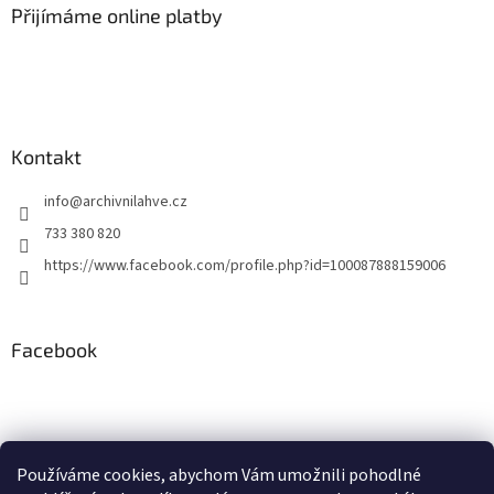
a
a
Přijímáme online platby
c
t
í
í
p
r
v
k
y
Kontakt
v
ý
info
@
archivnilahve.cz
p
i
733 380 820
s
https://www.facebook.com/profile.php?id=100087888159006
u
Facebook
Používáme cookies, abychom Vám umožnili pohodlné
ddd