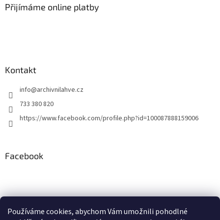
a
a
Přijímáme online platby
c
t
í
í
p
r
v
k
y
Kontakt
v
ý
info
@
archivnilahve.cz
p
i
733 380 820
s
https://www.facebook.com/profile.php?id=100087888159006
u
Facebook
Používáme cookies, abychom Vám umožnili pohodlné
ddd