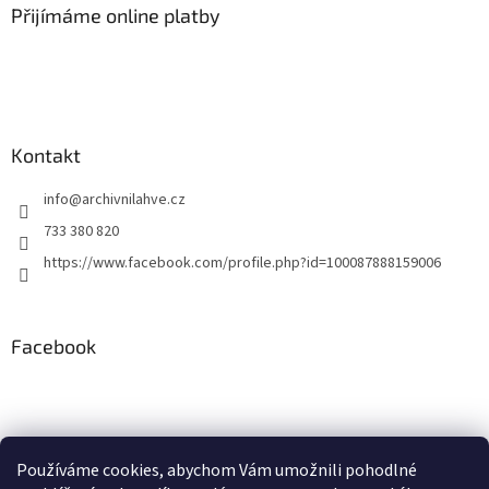
a
a
Přijímáme online platby
c
t
í
í
p
r
v
k
y
Kontakt
v
ý
info
@
archivnilahve.cz
p
i
733 380 820
s
https://www.facebook.com/profile.php?id=100087888159006
u
Facebook
Používáme cookies, abychom Vám umožnili pohodlné
ddd