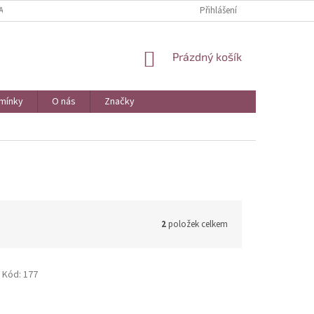
ANY OSOBNÍCH ÚDAJŮ
Přihlášení
NÁKUPNÍ
Prázdný košík
KOŠÍK
mínky
O nás
Značky
2
položek celkem
Kód:
177