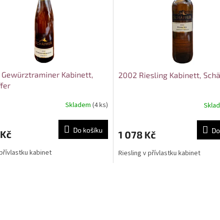
Gewürztraminer Kabinett,
2002 Riesling Kabinett, Schä
fer
Skladem
(4 ks)
Skla
Do košíku
Do
 Kč
1 078 Kč
 přívlastku kabinet
Riesling v přívlastku kabinet
O
v
l
á
d