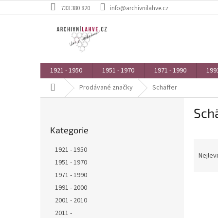
Přejít
733 380 820
info@archivnilahve.cz
na
obsah
1921 - 1950
1951 - 1970
1971 - 1990
1991
Domů
Prodávané značky
Schäffer
P
Schä
o
Přeskočit
s
Kategorie
kategorie
t
Ř
r
1921 - 1950
a
a
Nejlev
1951 - 1970
z
n
1971 - 1990
e
n
V
n
í
1991 - 2000
ý
í
p
2001 - 2010
p
p
a
2011 -