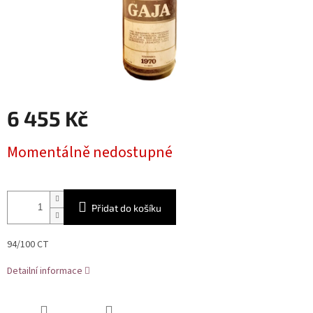
6 455 Kč
Měrná
Momentálně nedostupné
cena:
Přidat do košíku
94/100 CT
Detailní informace