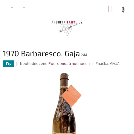
Přejít
NÁKUP
na
obsah
KOŠÍK
1970 Barbaresco, Gaja
244
Průměrné
Neohodnoceno
Podrobnosti hodnocení
Značka:
GAJA
Tip
hodnocení
produktu
je
0,0
z
5
hvězdiček.