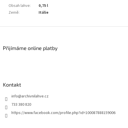
Obsah lahve
:
0,75 l
Země
:
Itálie
Z
á
p
a
Přijímáme online platby
t
í
Kontakt
info
@
archivnilahve.cz
733 380 820
https://www.facebook.com/profile.php?id=100087888159006