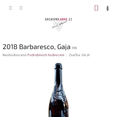
Přejít
NÁKUP
na
obsah
KOŠÍK
2018 Barbaresco, Gaja
396
Průměrné
Neohodnoceno
Podrobnosti hodnocení
Značka:
GAJA
hodnocení
produktu
je
0,0
z
5
hvězdiček.