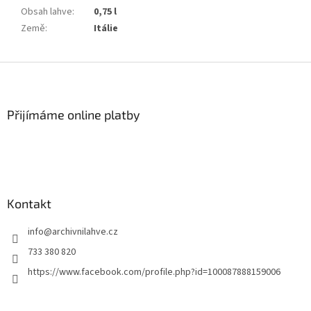
Obsah lahve
:
0,75 l
Země
:
Itálie
Z
á
p
a
Přijímáme online platby
t
í
Kontakt
info
@
archivnilahve.cz
733 380 820
https://www.facebook.com/profile.php?id=100087888159006