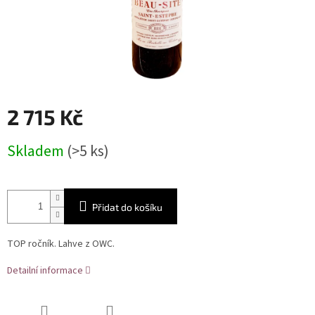
2 715 Kč
Měrná
Skladem
(>5 ks)
cena:
Přidat do košíku
TOP ročník. Lahve z OWC.
Detailní informace