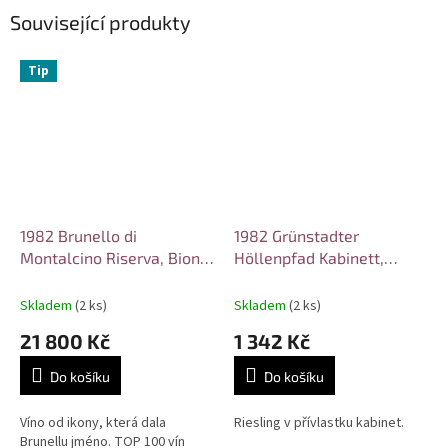
Související produkty
Tip
1982 Brunello di
1982 Grünstadter
Montalcino Riserva, Biondi
Höllenpfad Kabinett,
Santi Tenuta Greppo
Leininger
Skladem
(2 ks)
Skladem
(2 ks)
21 800 Kč
1 342 Kč
Do košíku
Do košíku
Víno od ikony, která dala
Riesling v přívlastku kabinet.
Brunellu jméno. TOP 100 vín