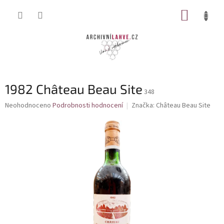
Přejít
NÁKUP
na
obsah
KOŠÍK
1982 Château Beau Site
348
Průměrné
Neohodnoceno
Podrobnosti hodnocení
Značka:
Château Beau Site
hodnocení
produktu
je
0,0
z
5
hvězdiček.