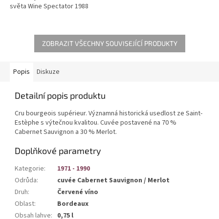
světa Wine Spectator 1988
ZOBRAZIT VŠECHNY SOUVISEJÍCÍ PRODUKTY
Popis
Diskuze
Detailní popis produktu
Cru bourgeois
supérieur. Významná historická u
sedlost ze
Saint-
Estèphe
s výtečnou kvalitou. Cuvée postavené na 70 %
Cabernet Sauvignon a 30 % Merlot.
Doplňkové parametry
Kategorie
:
1971 - 1990
Odrůda
:
cuvée Cabernet Sauvignon / Merlot
Druh
:
Červené víno
Oblast
:
Bordeaux
Obsah lahve
:
0,75 l