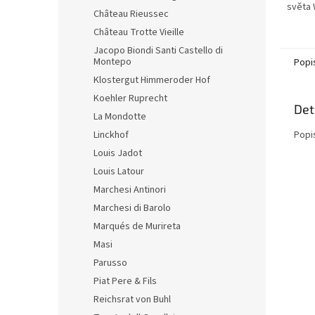
světa 
Château Rieussec
Château Trotte Vieille
Jacopo Biondi Santi Castello di
Montepo
Popi
Klostergut Himmeroder Hof
Koehler Ruprecht
Det
La Mondotte
Popi
Linckhof
Louis Jadot
Louis Latour
Marchesi Antinori
Marchesi di Barolo
Marqués de Murireta
Masi
Parusso
Piat Pere & Fils
Reichsrat von Buhl