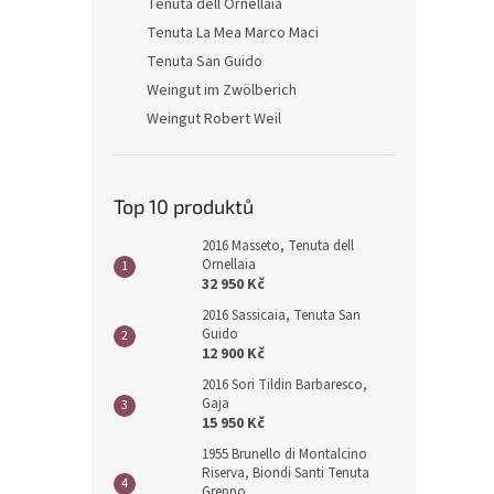
Tenuta dell Ornellaia
Tenuta La Mea Marco Maci
Tenuta San Guido
Weingut im Zwölberich
Weingut Robert Weil
Top 10 produktů
2016 Masseto, Tenuta dell
Ornellaia
32 950 Kč
2016 Sassicaia, Tenuta San
Guido
12 900 Kč
2016 Sori Tildin Barbaresco,
Gaja
15 950 Kč
1955 Brunello di Montalcino
Riserva, Biondi Santi Tenuta
Greppo