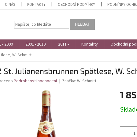
O NÁS
KONTAKTY
OBCHODNÍ PODMÍNKY
PODMÍNKY OCHR
HLEDAT
 - 2000
2001 - 2010
2011 -
Kontakty
Obchodní pod
tlese, W. Schmitt
 St. Julianensbrunnen Spätlese, W. Sc
né
noceno
Podrobnosti hodnocení
Značka:
W. Schmitt
ní
1 85
u
Měrná
Skla
cena:
ek.