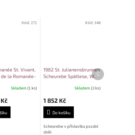
Kód:
271
Kód:
346
anée St. Vivant,
1982 St. Julianensbrunnen
Další
 de la Romanée-
Scheurebe Spätlese, W.
produkt
Schmitt
Skladem
(1 ks)
Skladem
(2 ks)
 Kč
1 852 Kč
šíku
Do košíku
Scheurebe v přívlastku pozdní
sběr.