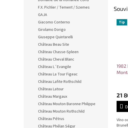
Domaine de la Romanée Conti
F.X. Pichler / Tement / Szemes
Souvi
GAJA
Giacomo Conterno
Tip
Girolamo Dorigo
Giuseppe Quintarelli
Château Beau Site
Château Chasse-Spleen
Château Cheval Blanc
1982 
Château L´Evangile
Monta
Château La Tour Figeac
Biond
Château Lafite Rothschild
Grep
Château Latour
21 8
Château Margaux
Château Mouton Baronne Philippe
D
Château Mouton Rothschild
Château Pétrus
Víno o
Brunel
Château Phélan Ségur