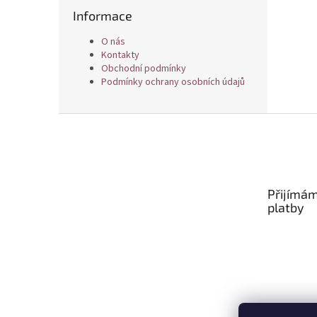
Informace
O nás
Kontakty
Obchodní podmínky
Podmínky ochrany osobních údajů
Z
á
p
a
t
Přijímám
í
platby