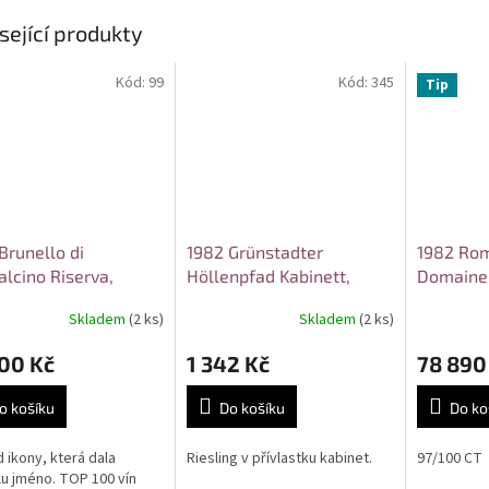
sející produkty
Kód:
99
Kód:
345
Tip
Brunello di
1982 Grünstadter
1982 Rom
lcino Riserva,
Höllenpfad Kabinett,
Domaine
i Santi Tenuta
Leininger
Conti
Skladem
(2 ks)
Skladem
(2 ks)
po
00 Kč
1 342 Kč
78 890
o košíku
Do košíku
Do ko
d ikony, která dala
Riesling v přívlastku kabinet.
97/100 CT
lu jméno. TOP 100 vín