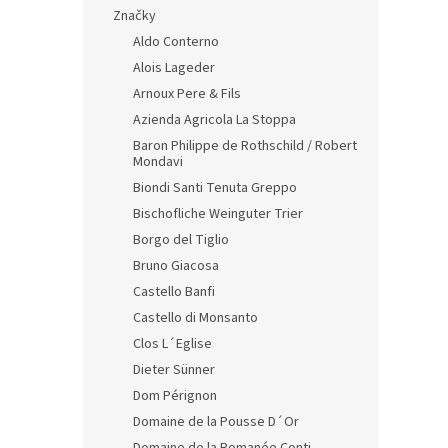
n
Značky
e
Aldo Conterno
l
Alois Lageder
Arnoux Pere & Fils
Azienda Agricola La Stoppa
Baron Philippe de Rothschild / Robert
Mondavi
Biondi Santi Tenuta Greppo
Bischofliche Weinguter Trier
Borgo del Tiglio
Bruno Giacosa
Castello Banfi
Castello di Monsanto
Clos L´Eglise
Dieter Sünner
Dom Pérignon
Domaine de la Pousse D´Or