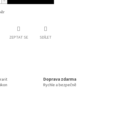
běr
ZEPTAT SE
SDÍLET
Doprava zdarma
rarit
ikon
Rychle a bezpečně