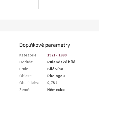
Doplňkové parametry
Kategorie
:
1971 - 1990
Odrůda
:
Rulandské bílé
Druh
:
Bílé víno
Oblast
:
Rheingau
Obsah lahve
:
0,75 l
Země
:
Německo