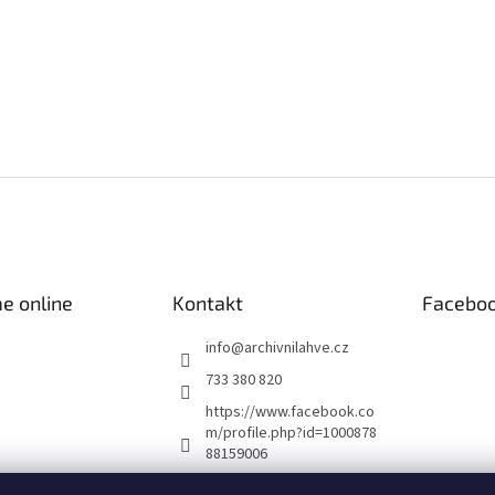
e online
Kontakt
Facebo
info
@
archivnilahve.cz
733 380 820
https://www.facebook.co
m/profile.php?id=1000878
88159006