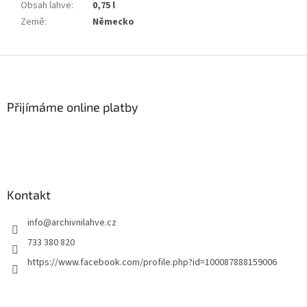
Obsah lahve
:
0,75 l
Země
:
Německo
Z
á
p
a
Přijímáme online platby
t
í
Kontakt
info
@
archivnilahve.cz
733 380 820
https://www.facebook.com/profile.php?id=100087888159006