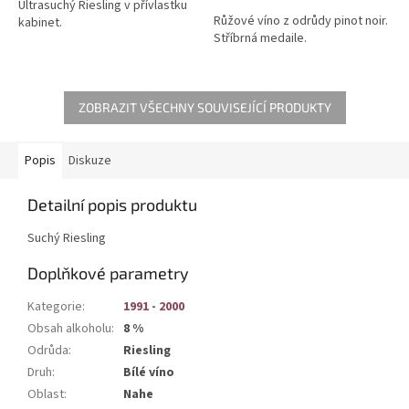
5
Ultrasuchý Riesling v přívlastku
Růžové víno z odrůdy pinot noir.
hvězdiček.
kabinet.
Stříbrná medaile.
ZOBRAZIT VŠECHNY SOUVISEJÍCÍ PRODUKTY
Popis
Diskuze
Detailní popis produktu
Suchý Riesling
Doplňkové parametry
Kategorie
:
1991 - 2000
Obsah alkoholu
:
8 %
Odrůda
:
Riesling
Druh
:
Bílé víno
Oblast
:
Nahe