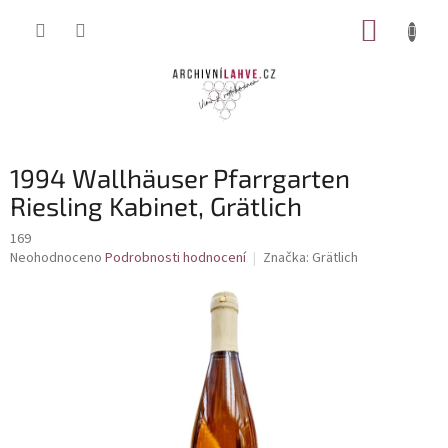
Přejít
NÁKUP
na
obsah
KOŠÍK
1994 Wallhäuser Pfarrgarten
Riesling Kabinet, Grätlich
169
Průměrné
Neohodnoceno
Podrobnosti hodnocení
Značka:
Grätlich
hodnocení
produktu
je
0,0
z
5
hvězdiček.