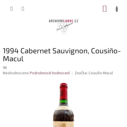
Přejít
NÁKUP
na
obsah
KOŠÍK
1994 Cabernet Sauvignon, Cousiño-
Macul
96
Průměrné
Neohodnoceno
Podrobnosti hodnocení
Značka:
Cousiño-Macul
hodnocení
produktu
je
0,0
z
5
hvězdiček.