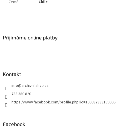
Země
:
Chile
Z
á
p
a
Přijímáme online platby
t
í
Kontakt
info
@
archivnilahve.cz
733 380 820
https://www.facebook.com/profile.php?id=100087888159006
Facebook