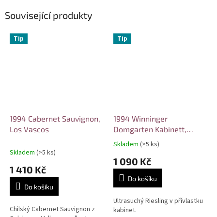
Související produkty
Tip
Tip
1994 Cabernet Sauvignon,
1994 Winninger
Los Vascos
Domgarten Kabinett,
Dieter Sünner
Skladem
(>5 ks)
Průměrné
Skladem
(>5 ks)
hodnocení
1 090 Kč
produktu
1 410 Kč
je
Do košíku
4,3
Do košíku
z
5
Ultrasuchý Riesling v přívlastku
Chilský Cabernet Sauvignon z
hvězdiček.
kabinet.