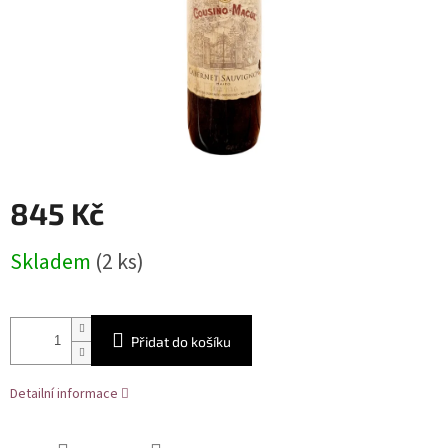
845 Kč
Měrná
Skladem
(2 ks)
cena:
Přidat do košíku
Detailní informace