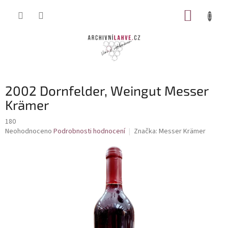
Přejít
NÁKUP
na
obsah
KOŠÍK
2002 Dornfelder, Weingut Messer
Krämer
180
Průměrné
Neohodnoceno
Podrobnosti hodnocení
Značka:
Messer Krämer
hodnocení
produktu
je
0,0
z
5
hvězdiček.