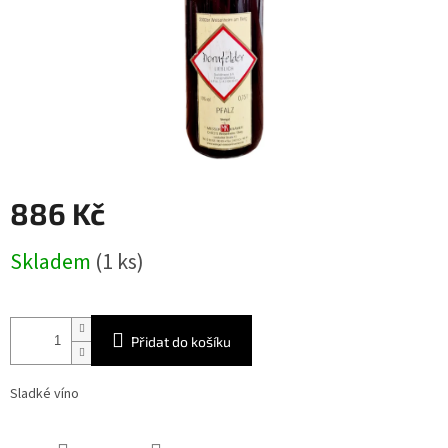
886 Kč
Měrná
Skladem
(1 ks)
cena:
Přidat do košíku
Sladké víno