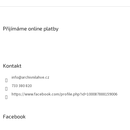
Z
á
p
a
Přijímáme online platby
t
í
Kontakt
info
@
archivnilahve.cz
733 380 820
https://www.facebook.com/profile.php?id=100087888159006
Facebook