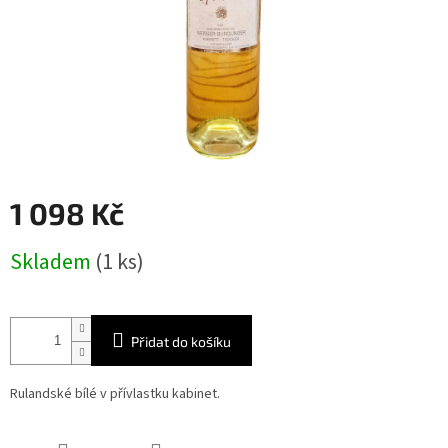
1 098 Kč
Měrná
Skladem
(1 ks)
cena:
Přidat do košíku
Rulandské bílé v přívlastku kabinet.