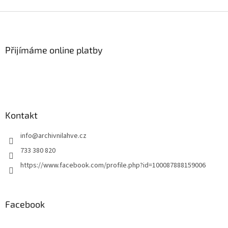
Z
á
p
a
Přijímáme online platby
t
í
Kontakt
info
@
archivnilahve.cz
733 380 820
https://www.facebook.com/profile.php?id=100087888159006
Facebook