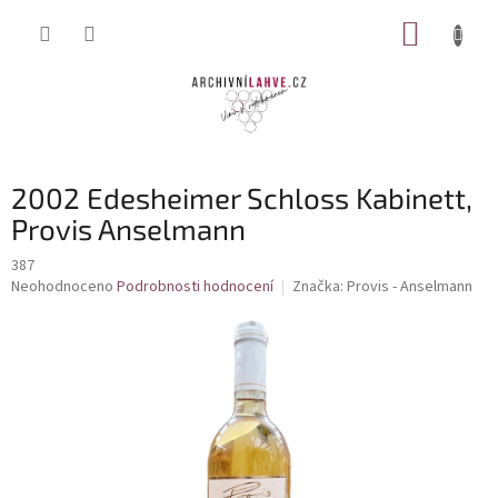
Přejít
NÁKUP
na
obsah
KOŠÍK
2002 Edesheimer Schloss Kabinett,
Provis Anselmann
387
Průměrné
Neohodnoceno
Podrobnosti hodnocení
Značka:
Provis - Anselmann
hodnocení
produktu
je
0,0
z
5
hvězdiček.