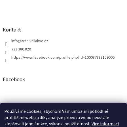
í
í
p
r
v
k
y
Kontakt
v
ý
info
@
archivnilahve.cz
p
i
733 380 820
s
https://www.facebook.com/profile.php?id=100087888159006
u
Facebook
Používáme cookies, abychom Vám umožnili pohodlné
ddd
prohlížení webu a díky analýze provozu webu neustále
zlepšovali jeho funkce, výkon a použitelnost.
Více informací